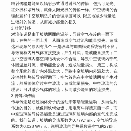
辐射传输是能量以辐射形式通过射线的传输，包括可见光、
红外线和紫外线，就像太阳光线的传输一样。中空玻璃的合
理配置和中空玻璃垫片的合理厚度可以..限度地减少能量通
过辐射的传递，从而减少能量的损失
2.对流转移
对流传递是由于玻璃两面的温差，导致空气在冷的一面下
降，在热的一面上升，从而造成空气对流和能量损失。造成
这种现象的原因有几个:一是玻璃与周围框架系统密封不良，
导致窗框内外气体直接交换，产生对流，造成能量损失；二
是中空玻璃内部空间结构设计不合理，导致中空玻璃内部气
体因温差对流，带动能量交换，造成能量损失；第三，构成
整个系统的窗户内外温差大，导致中空玻璃内外温差大。在
冷辐射和热传导的帮助下，空气首先在中空玻璃两侧产生对
流，然后整体穿过中空玻璃，造成能量损失。中空玻璃的合
理设计可以减少气体的对流，从而减少能量的对流损失。
3.传导和传输
传导传递是通过物体分子的运动来带动能量运动，从而达到
传递的目的，就像用铁锅做饭，用电熨斗焊接东西一样，而
中空玻璃传导传递能量是通过玻璃和玻璃内部的空气来完成
的。我们知道，玻璃的导热系数为0.77W/ mk，空气的导热
系数为0.028 W/ mk，说明玻璃的导热系数是空气的27倍，